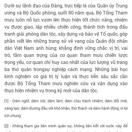
Dưới sự lãnh đạo của Đảng, trực tiếp là của Quân ủy Trung
ương và Bộ Quốc phòng, suốt 80 năm qua, Bộ Tổng Tham
mưu luôn nỗ lực vươn lên thực hiện tốt chức năng, nhiệm
vụ được giao, lập nhiều chiến công, thành tích trong đấu
tranh giải phóng dân tộc, xây dựng và bảo vệ Tổ quốc, góp
phần viết lên những trang sử vẻ vang của Quân đội nhân
dân Việt Nam anh hùng; khẳng định vững chắc vị trí, vai
trò, tầm quan trọng của cơ quan tham mưu chiến lược
trọng yếu, cơ quan chỉ huy cao nhất của lực lượng vũ trang
ba thứ quân trongsự nghiệp cách mạng. Những bài học
kinh nghiệm có giá trị lý luận và thực tiễn sâu sắc cần
được Bộ Tổng Tham mưu nghiên cứu và vận dụng vào
thực hiện nhiệm vụ trong kỷ mới của dân tộc.
[1] - Dám nghĩ; dám nói; dám làm; dám chịu trách nhiệm; dám đổi mới,
sáng tạo; dám đương đầu với khó khăn, thử thách và dám hành động vì lợi
ích chung.
[2] - Không tham gia liên minh quân sự; không liên kết với nước này để