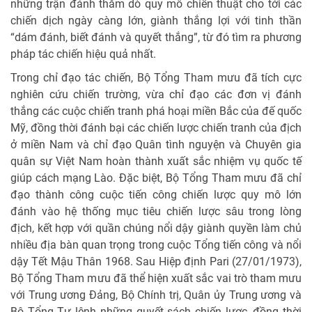
những trận đánh thăm dò quy mô chiến thuật cho tới các
chiến dịch ngày càng lớn, giành thắng lợi với tinh thần
“dám đánh, biết đánh và quyết thắng”, từ đó tìm ra phương
pháp tác chiến hiệu quả nhất.
Trong chỉ đạo tác chiến, Bộ Tổng Tham mưu đã tích cực
nghiên cứu chiến trường, vừa chỉ đạo các đơn vị đánh
thắng các cuộc chiến tranh phá hoại miền Bắc của đế quốc
Mỹ, đồng thời đánh bại các chiến lược chiến tranh của địch
ở miền Nam và chỉ đạo Quân tình nguyện và Chuyên gia
quân sự Việt Nam hoàn thành xuất sắc nhiệm vụ quốc tế
giúp cách mạng Lào. Đặc biệt, Bộ Tổng Tham mưu đã chỉ
đạo thành công cuộc tiến công chiến lược quy mô lớn
đánh vào hệ thống mục tiêu chiến lược sâu trong lòng
địch, kết hợp với quần chúng nổi dậy giành quyền làm chủ
nhiều địa bàn quan trọng trong cuộc Tổng tiến công và nổi
dậy Tết Mậu Thân 1968. Sau Hiệp định Pari (27/01/1973),
Bộ Tổng Tham mưu đã thể hiện xuất sắc vai trò tham mưu
với Trung ương Đảng, Bộ Chính trị, Quân ủy Trung ương và
Bộ Tổng Tư lệnh những quyết sách chiến lược, đồng thời