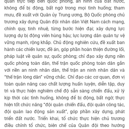
quan trực tiếp đến quốc phòng, an ninh của đất nước,
không để bị động, bất ngờ trong mọi tình huống; tham
mưu, đề xuất với Quân ủy Trung ương, Bộ Quốc phòng chủ
trương xây dựng Quân đội nhân dân Việt Nam cách mạng,
chính quy, tinh nhuệ, từng bước hiện đại; xây dựng lực
lượng dự bị động viên hùng hậu; lực lượng dân quân tự vệ
vững mạnh, rộng khắp. Chủ động nghiên cứu, đề xuất ban
hành các chiến lược, đề án, góp phần hoàn thiện đường lối,
pháp luật về quân sự, quốc phòng; chỉ đạo xây dựng nền
quốc phòng toàn dân, thế trận quốc phòng toàn dân gắn
với nền an ninh nhân dân, thế trận an ninh nhân dân và
“thế trận lòng dân” vững chắc. Chỉ đạo các cơ quan, đơn vị
toàn quân nâng cao chất lượng huấn luyện, diễn tập, duy
trì và thực hiện nghiêm chế độ sẵn sàng chiến đấu, xử lý
kịp thời các tình huống, không để bị động, bất ngờ; thực
hiện tốt chức năng “đội quân chiến đấu, đội quân công tác,
đội quân lao động sản xuất”, góp phần xây dựng, phát
triển đất nước. Triển khai, tổ chức thực hiện chủ trương
điều chỉnh tổ chức, biên chế của Quân đội theo hướng