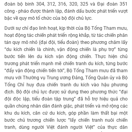
đoàn bộ binh 304, 312, 316, 320, 325 và Đại đoàn 351
công - pháo được thành lập, đánh dấu bước phát triển vượt
bậc về quy mô tổ chức của bộ đội chủ lực.
Dưới sự chỉ đạo linh hoạt, kịp thời của Bộ Tổng Tham mưu,
hoạt động tác chiến phát triển rộng khắp, từ tác chiến phân
tán quy mô nhỏ (đại đội, tiểu đoàn) theo phương châm lấy
“du kích chiến là chính, vận động chiến là phụ trợ” từng
bước tiến lên du kích vận động chiến. Thực hiện chủ
trương phát triển mạnh mẽ chiến tranh du kích, từng bước
“đẩy vận động chiến tiến tới”, Bộ Tổng Tham mưu đã tham
mưu với Thường vụ Trung ương Đảng, Tổng Quân ủy và Bộ
Tổng Chỉ huy đưa chiến tranh du kích vào hậu phương
địch. Bộ đội chủ lực được sử dụng theo phương thức “đại
đội độc lập, tiểu đoàn tập trung” đã hỗ trợ hiệu quả cho
quần chúng nhân dân đánh giặc, phát triển và mở rộng các
khu du kích, căn cứ du kích, góp phần làm thất bại một
bước chủ trương chiến lược “lấy chiến tranh nuôi chiến
tranh, dùng người Việt đánh người Việt” của thực dân