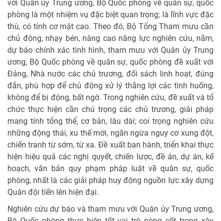
với Quân ủy Trung ương, Bộ Quốc phòng về quân sự, quốc
phòng là một nhiệm vụ đặc biệt quan trọng; là lĩnh vực đặc
thù, có tính cơ mật cao. Theo đó, Bộ Tổng Tham mưu cần
chủ động, nhạy bén, nâng cao năng lực nghiên cứu, nắm,
dự báo chính xác tình hình, tham mưu với Quân ủy Trung
ương, Bộ Quốc phòng về quân sự, quốc phòng đề xuất với
Đảng, Nhà nước các chủ trương, đối sách linh hoạt, đúng
đắn, phù hợp để chủ động xử lý thắng lợi các tình huống,
không để bị động, bất ngờ. Trong nghiên cứu, đề xuất và tổ
chức thực hiện cần chú trọng các chủ trương, giải pháp
mang tính tổng thể, cơ bản, lâu dài; coi trọng nghiên cứu
những động thái, xu thế mới, ngăn ngừa nguy cơ xung đột,
chiến tranh từ sớm, từ xa. Đề xuất ban hành, triển khai thực
hiện hiệu quả các nghị quyết, chiến lược, đề án, dự án, kế
hoạch, văn bản quy phạm pháp luật về quân sự, quốc
phòng, nhất là các giải pháp huy động nguồn lực xây dựng
Quân đội tiến lên hiện đại.
Nghiên cứu dự báo và tham mưu với Quân ủy Trung ương,
Bộ Quốc phòng thực hiện tốt vai trò nòng cốt trong xây