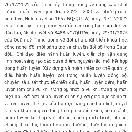
20/12/2022 của Quân ủy Trung ương về nâng cao chất
lượng huấn luyện giai đoạn 2023 - 2030 và những năm
tiếp theo; Nghị quyết số 1657-NQ/QUTW, ngày 20/12/2022
của Quân ủy Trung ương về đổi mới công tác giáo dục và
đào tạo, Nghị quyết số 3488-NQ/QUTW, ngày 29/01/2025
của Quân uỷ Trung ương về đột phá phát triển khoa học,
công nghệ, đổi mới sáng tạo và chuyển đổi số trong Quân
đội… Chỉ đạo, điều hành huấn luyện, diễn tập; vận dụng
linh hoạt sáng tạo các quan điểm, nguyên tắc, mối kết hợp
trong huấn luyện. Xây dựng và hoàn thiện cơ chế quản lý,
điều hành huấn luyện, coi trọng huấn luyện đồng bộ,
chuyên sâu, sát thực tế chiến đấu, huấn luyện đêm, huấn
luyện làm chủ vũ khí, trang bị, nhất là vũ khí, trang bị mới,
hiện đại; kết hợp huấn luyện quân sự với giáo dục chính trị
và rèn luyện thể lực của bộ đội, nâng cao bản lĩnh, quyết
tâm và khả năng cơ động trong mọi điều kiện, hoàn cảnh;
huấn luyện kết hợp với phòng, chống dịch bệnh, phòng,
chống thiên tai, thảm họa môi trường; thực hiện nghiêm
các quy định về bảo đảm an toàn trong huấn luyện, diễn