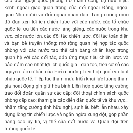
cho đối ngoại quốc phòng trở thành công cụ hữu hiệu,
kênh ngoại giao quan trọng của đối ngoại Đảng, ngoại
giao Nhà nước và đối ngoại nhân dân. Tăng cường mức
độ đan xen lợi ích chiến lược với các nước, các tổ chức
quốc tế, ưu tiên các nước láng giềng, các nước trong khu
vực, các nước lớn, các đối tác chiến lược, đối tác toàn diện
và bạn bè truyền thống; mở rộng quan hệ hợp tác quốc
phòng với các nước tạo thế cân bằng chiến lược trong
quan hệ với các đối tác, đáp ứng mục tiêu chiến lược và
bảo đảm cao nhất lợi ích quốc gia - dân tộc, trên cơ sở các
nguyên tắc cơ bản của Hiến chương Liên hợp quốc và luật
pháp quốc tế. Tiếp tục tham mưu triển khai lực lượng tham
gia hoạt động gìn giữ hòa bình Liên hợp quốc; tăng cường
trao đổi đoàn quân sự các cấp; đối thoại chính sách quốc
phòng cấp cao; tham gia các diễn đàn quốc tế và khu vực…
nhằm tăng cường tình hữu nghị, sự hiểu biết lẫn nhau, xây
dựng lòng tin chiến lược và ngăn ngừa xung đột, góp phần
nâng cao uy tín, vị thế của đất nước và Quân đội trên
trường quốc tế.