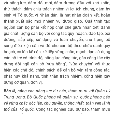
và năng lực, dám đổi mới, dám đương đầu với khó khăn,
thử thách, dám chịu trách nhiệm vì lợi ích chung, dám hy
sinh vì Tổ quốc, vì Nhân dân, là hạt nhân đoàn kết, hoàn
thành xuất sắc mọi nhiệm vụ được giao. Quá trình tạo
nguồn cán bộ phải kết hợp chặt chẽ giữa nhận xét, đánh
giá chất lượng cán bộ với công tác quy hoạch, đào tạo, bồi
dưỡng, sắp xếp, sử dụng và luân chuyển, chú trọng bổ
sung điều kiện cần và đủ cho cán bộ theo chức danh quy
hoạch, có lớp kế cận, kế tiếp vững chắc, mạnh dạn sử dụng
cán bộ trẻ có trình độ, năng lực công tác, gắn công tác xây
dựng đội ngũ cán bộ “vừa hồng”, “vừa chuyên” với thực
hiện các chế độ, chính sách để cán bộ yên tâm công tác,
phát huy khả năng, tinh thần trách nhiệm, cống hiến xây
dựng cơ quan, đơn vị.
Bốn là,
nâng cao năng lực dự báo, tham mưu với Quân uỷ
Trung ương, Bộ Quốc phòng về quân sự, quốc phòng bảo
vệ vững chắc độc lập, chủ quyền, thống nhất, toàn vẹn lãnh
thổ của Tổ quốc.
Công tác nghiên cứu dự báo, tham mưu