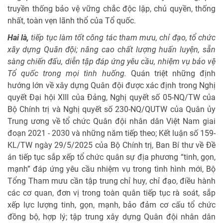
truyền thống bảo vệ vững chắc độc lập, chủ quyền, thống
nhất, toàn vẹn lãnh thổ của Tổ quốc.
Hai là,
tiếp tục làm tốt công tác tham mưu, chỉ đạo, tổ chức
xây dựng Quân đội; nâng cao chất lượng huấn luyện, sẵn
sàng chiến đấu, diễn tập đáp ứng yêu cầu, nhiệm vụ bảo vệ
Tổ quốc trong mọi tình huống.
Quán triệt những định
hướng lớn về xây dựng Quân đội được xác định trong Nghị
quyết Đại hội XIII của Đảng, Nghị quyết số 05-NQ/TW của
Bộ Chính trị và Nghị quyết số 230-NQ/QUTW của Quân ủy
Trung ương về tổ chức Quân đội nhân dân Việt Nam giai
đoạn 2021 - 2030 và những năm tiếp theo; Kết luận số 159-
KL/TW ngày 29/5/2025 của Bộ Chính trị, Ban Bí thư về Đề
án tiếp tục sắp xếp tổ chức quân sự địa phương “tinh, gọn,
mạnh” đáp ứng yêu cầu nhiệm vụ trong tình hình mới, Bộ
Tổng Tham mưu cần tập trung chỉ huy, chỉ đạo, điều hành
các cơ quan, đơn vị trong toàn quân tiếp tục rà soát, sắp
xếp lực lượng tinh, gọn, mạnh, bảo đảm cơ cấu tổ chức
đồng bộ, hợp lý; tập trung xây dựng Quân đội nhân dân