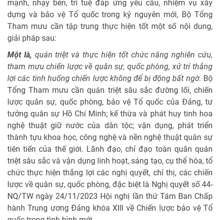
mạnh, nhạy bén, trí tuệ đáp ứng yêu cầu, nhiệm vụ xây
dựng và bảo vệ Tổ quốc trong kỷ nguyên mới, Bộ Tổng
Tham mưu cần tập trung thực hiện tốt một số nội dung,
giải pháp sau:
Một là,
quán triệt và thực hiện tốt chức năng nghiên cứu,
tham mưu chiến lược về quân sự, quốc phòng, xử trí thắng
lợi các tình huống chiến lược không để bị động bất ngờ.
Bộ
Tổng Tham mưu cần quán triệt sâu sắc đường lối, chiến
lược quân sự, quốc phòng, bảo vệ Tổ quốc của Đảng, tư
tưởng quân sự Hồ Chí Minh; kế thừa và phát huy tinh hoa
nghệ thuật giữ nước của dân tộc; vận dụng, phát triển
thành tựu khoa học, công nghệ và nền nghệ thuật quân sự
tiên tiến của thế giới. Lãnh đạo, chỉ đạo toàn quân quán
triệt sâu sắc và vận dụng linh hoạt, sáng tạo, cụ thể hóa, tổ
chức thực hiện thắng lợi các nghị quyết, chỉ thị, các chiến
lược về quân sự, quốc phòng, đặc biệt là Nghị quyết số 44-
NQ/TW ngày 24/11/2023 Hội nghị lần thứ Tám Ban Chấp
hành Trung ương Đảng khóa XIII về Chiến lược bảo vệ Tổ
quốc trong tình hình mới.