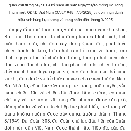
quan khu trưng bày tại Lễ kỷ niệm 80 năm Ngày truyền thống Bộ Tổng
Tham mưu QĐND Việt Nam (07/9/1945 - 7/9/2025) và đón nhận danh
hiệu Anh hùng Lực lượng vũ trang nhân dân, tháng 9/2025.
Từ ngày đầu mới thành lập, vượt qua muôn vàn khó khăn,
Bộ Tổng Tham mưu đã chủ động bám sát tình hình, tích
cực tham mưu, chỉ đạo xây dựng Quân đội, phát triển
chiến tranh du kích; hợp nhất các tổ chức vũ trang; xác
định nguyên tắc tổ chức lực lượng, thống nhất biên chế
đơn vị bộ đội chủ lực; chỉ đạo phân chia lại chiến trường,
đẩy mạnh huấn luyện quân sự, bảo đảm hậu cần, bổ sung
vũ khí, đạn dược và tổ chức chi viện cho chiến trường Nam
Bộ. Nhờ đó, công tác xây dựng lực lượng, huấn luyện, sẵn
sàng chiến đấu và chiến đấu được tăng cường; cơ quan
chỉ huy và lực lượng vũ trang địa phương được củng cố;
dân quân tự vệ và du kích tiếp tục phát triển; lực lượng vũ
trang không ngừng được xây dựng, trưởng thành. Tháng
8/1949, Đại đoàn 308, đại đoàn chủ lực đầu tiên của Quân
đội nhân dân Việt Nam được thành lập. Tiếp đó, các đại