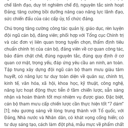
chế lãnh đạo, duy trì nghiêm chế độ, nguyên tắc sinh hoạt
Đảng; tăng cường bồi dưỡng nâng cao năng lực lãnh đạo,
sức chiến đấu của các cấp ủy, tổ chức đảng.
Chú trọng tăng cường công tác quản lý, giáo dục, rèn luyện
đội ngũ cán bộ, đảng viên; phối hợp với Tổng cục Chính trị
và các đơn vị liên quan trong tuyển chọn, thẩm định tiêu
chuẩn chính trị của cán bộ, đảng viên về cơ quan công tác,
bảo đảm chặt chẽ, đúng nguyên tắc, đúng quy định ở cơ
quan cơ mật, trọng yếu, đáp ứng yêu cầu an ninh, an toàn.
Tập trung xây dựng đội ngũ cán bộ tham mưu giàu tâm
huyết, có năng lực tư duy toàn diện về quân sự, chính trị,
kinh tế, văn hóa, xã hội, khoa học, kỹ thuật, công nghệ,
năng lực hoạt động thực tiễn ở tầm chiến lược, sẵn sàng
nhận và hoàn thành tốt mọi nhiệm vụ được giao. Đặc biệt,
cán bộ tham mưu cấp chiến lược cần thực hiện tốt “7 dám”
[1]; nêu gương sáng về lòng trung thành với Tổ quốc, với
Đảng, Nhà nước và Nhân dân, có khát vọng cống hiến; có
tư duy sáng tạo, cách làm đột phá, mẫu mực về phẩm chất