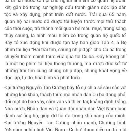
ba là hai nước xã hội chủ nghĩa anh em có quan hệ đoàn
kết, gắn bó trong sự nghiệp đấu tranh giành độc lập dân
tộc và xây dựng, phát triển đất nước. Trải qua 65 năm,
quan hệ hai nước đã được tôi luyện trước mọi thử thách
của thời cuộc, trở thành mối quan hệ mẫu mực, trong sáng,
thủy chung, là hình mẫu hiếm có trong quan hệ quốc tế.
Bày tỏ xúc động khi được tận tay bàn giao Tập 4, 5 Bộ
phim tài liệu “Hai trái tim, chung nhịp đập” cho Cu-ba trong
chuyến thăm chính thức vừa qua tới Cu-ba. Đây không chỉ
là một bộ phim tài liệu thông thường, mà được đúc kết từ
những trái tim cùng chung nhịp đập, chung khát vọng về
độc lập, tự do, hòa bình và phát triển.
Đại tướng Nguyễn Tân Cương bày tỏ sự chia sẻ sâu sắc với
những khó khăn, thách thức mà nhân dân Cu-ba đang phải
đối mặt do bao vây, cấm vận và thiên tai; khẳng định Đảng,
Nhà nước, Nhân dân và Quân đội nhân dân Việt Nam luôn
dành sự ủng hộ, giúp đỡ tối đa trong khả năng của mình.
Đại tướng Nguyễn Tân Cương nhấn mạnh, Chương trình
“65 năm nghĩa tình Việt Nam - Cu-ba” đang diễn ra đã một