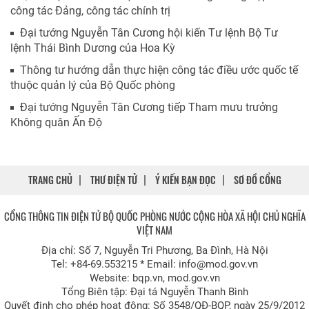
công tác Đảng, công tác chính trị
Đại tướng Nguyễn Tân Cương hội kiến Tư lệnh Bộ Tư
lệnh Thái Bình Dương của Hoa Kỳ
Thông tư hướng dẫn thực hiện công tác điều ước quốc tế
thuộc quản lý của Bộ Quốc phòng
Đại tướng Nguyễn Tân Cương tiếp Tham mưu trưởng
Không quân Ấn Độ
TRANG CHỦ
THƯ ĐIỆN TỬ
Ý KIẾN BẠN ĐỌC
SƠ ĐỒ CỔNG
CỔNG THÔNG TIN ĐIỆN TỬ BỘ QUỐC PHÒNG NƯỚC CỘNG HÒA XÃ HỘI CHỦ NGHĨA
VIỆT NAM
Địa chỉ: Số 7, Nguyễn Tri Phương, Ba Đình, Hà Nội
Tel: +84-69.553215 * Email: info@mod.gov.vn
Website: bqp.vn, mod.gov.vn
Tổng Biên tập: Đại tá Nguyễn Thanh Bình
Quyết định cho phép hoạt động: Số 3548/QÐ-BQP, ngày 25/9/2012