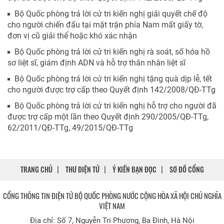
Bộ Quốc phòng trả lời cử tri kiến nghị giải quyết chế độ
cho người chiến đấu tại mặt trận phía Nam mất giấy tờ,
đơn vị cũ giải thể hoặc khó xác nhận
Bộ Quốc phòng trả lời cử tri kiến nghị rà soát, số hóa hồ
sơ liệt sĩ, giám định ADN và hỗ trợ thân nhân liệt sĩ
Bộ Quốc phòng trả lời cử tri kiến nghị tặng quà dịp lễ, tết
cho người được trợ cấp theo Quyết định 142/2008/QĐ-TTg
Bộ Quốc phòng trả lời cử tri kiến nghị hỗ trợ cho người đã
được trợ cấp một lần theo Quyết định 290/2005/QĐ-TTg,
62/2011/QĐ-TTg, 49/2015/QĐ-TTg
TRANG CHỦ
THƯ ĐIỆN TỬ
Ý KIẾN BẠN ĐỌC
SƠ ĐỒ CỔNG
CỔNG THÔNG TIN ĐIỆN TỬ BỘ QUỐC PHÒNG NƯỚC CỘNG HÒA XÃ HỘI CHỦ NGHĨA
VIỆT NAM
Địa chỉ: Số 7, Nguyễn Tri Phương, Ba Đình, Hà Nội