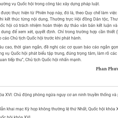
hường vụ Quốc hội trong công tác xây dựng pháp luật.
 được thực hiện từ Phiên họp này, đó là, theo Quy chế làm việc
hi kết thúc từng nội dung, Thường trực Hội đồng Dân tộc, Th
c hội có trách nhiệm hoàn thiện dự thảo văn bản kết luận và
 dung để xem xét, quyết định. Chỉ trong trường hợp cần thiết 
 cáo Chủ tịch Quốc hội trước khi phát hành.
ầu cao, thời gian ngắn, đề nghị các cơ quan báo cáo ngắn gọn,
g vụ Quốc hội phát biểu tập trung, đúng trọng tâm, làm rõ các
uan tiếp thu”, Chủ tịch Quốc hội nhấn mạnh.
Phan Phư
óa XVI: Chủ động phòng ngừa nguy cơ an ninh truyền thống và 
Mẫn khai mạc Kỳ họp không thường lệ thứ Nhất, Quốc hội khóa 
uốc hội khóa XVI