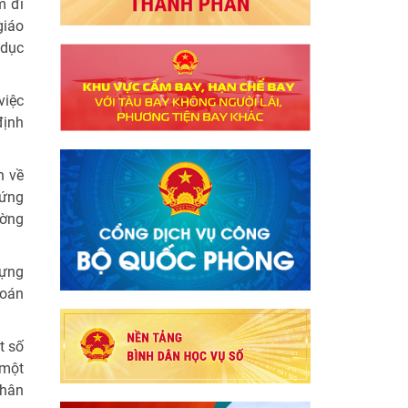
m đi
giáo
 dục
việc
định
n về
 ứng
ường
dựng
toán
t số
 một
phân