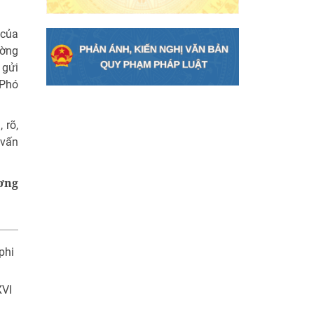
 của
ường
 gửi
(Phó
 rõ,
 vấn
ơng
phi
XVI