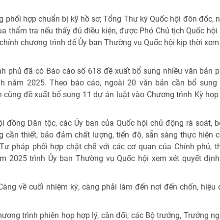
g phối hợp chuẩn bị kỹ hồ sơ; Tổng Thư ký Quốc hội đôn đốc, 
a thẩm tra nếu thấy đủ điều kiện, được Phó Chủ tịch Quốc hội
 chỉnh chương trình để Ủy ban Thường vụ Quốc hội kịp thời xem 
ính phủ đã có Báo cáo số 618 đề xuất bổ sung nhiều văn bản 
ệnh năm 2025. Theo báo cáo, ngoài 20 văn bản cần bổ sung
 cũng đề xuất bổ sung 11 dự án luật vào Chương trình Kỳ họp
ội đồng Dân tộc, các Ủy ban của Quốc hội chủ động rà soát, bố
 cần thiết, bảo đảm chất lượng, tiến độ, sẵn sàng thực hiện 
 Tư pháp phối hợp chặt chẽ với các cơ quan của Chính phủ, 
ăm 2025 trình Ủy ban Thường vụ Quốc hội xem xét quyết định
Càng về cuối nhiệm kỳ, càng phải làm đến nơi đến chốn, hiệu 
hương trình phiên họp hợp lý, cân đối; các Bộ trưởng, Trưởng n