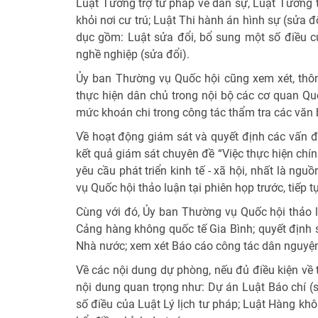
Luật Tương trợ tư pháp về dân sự, Luật Tương t
khỏi nơi cư trú; Luật Thi hành án hình sự (sửa đ
dục gồm: Luật sửa đổi, bổ sung một số điều củ
nghề nghiệp (sửa đổi).
Ủy ban Thường vụ Quốc hội cũng xem xét, thôn
thực hiện dân chủ trong nội bộ các cơ quan Qu
mức khoán chi trong công tác thẩm tra các văn
Về hoạt động giám sát và quyết định các vấn đề
kết quả giám sát chuyên đề “Việc thực hiện chí
yêu cầu phát triển kinh tế - xã hội, nhất là n
vụ Quốc hội thảo luận tại phiên họp trước, tiếp t
Cùng với đó, Ủy ban Thường vụ Quốc hội thảo l
Cảng hàng không quốc tế Gia Bình; quyết định 
Nhà nước; xem xét Báo cáo công tác dân nguyệ
Về các nội dung dự phòng, nếu đủ điều kiện về 
nội dung quan trọng như: Dự án Luật Báo chí (s
số điều của Luật Lý lịch tư pháp; Luật Hàng kh