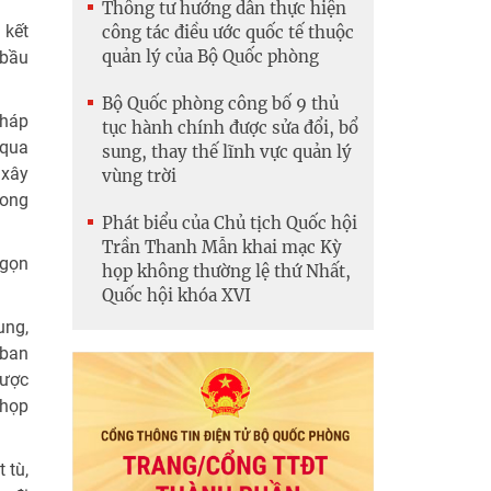
Thông tư hướng dẫn thực hiện
 kết
công tác điều ước quốc tế thuộc
quản lý của Bộ Quốc phòng
 bầu
Bộ Quốc phòng công bố 9 thủ
pháp
tục hành chính được sửa đổi, bổ
 qua
sung, thay thế lĩnh vực quản lý
 xây
vùng trời
rong
Phát biểu của Chủ tịch Quốc hội
Trần Thanh Mẫn khai mạc Kỳ
 gọn
họp không thường lệ thứ Nhất,
Quốc hội khóa XVI
ung,
 ban
được
 họp
 tù,