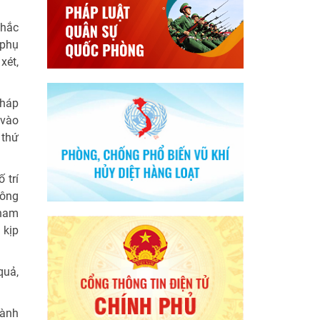
nhắc
 phụ
xét,
pháp
 vào
 thứ
 trí
công
tham
 kịp
quả,
gành