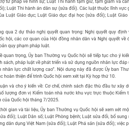
rợ tư pháp về hình sự; Luật Thi hành tạm giữ, tạm giam và cấ
ổi); Luật Thi hành án dân sự (sửa đổi). Các luật thuộc lĩnh vực 
a Luật Giáo dục; Luật Giáo dục đại học (sửa đổi); Luật Giáo
g qua 2 dự thảo nghị quyết quan trọng: Nghị quyết quy định 
ốc hội, các cơ quan của Hội đồng nhân dân và Nghị quyết về 
 bản quy phạm pháp luật.
 quan trọng, Ủy ban Thường vụ Quốc hội sẽ tiếp tục cho ý kiế
nh sách, pháp luật về phát triển và sử dụng nguồn nhân lực đáp
guồn nhân lực chất lượng cao”. Nội dung này đã được Ủy ban Th
ục hoàn thiện để trình Quốc hội xem xét tại Kỳ họp thứ 10.
uận và cho ý kiến về: Cơ chế, chính sách đặc thù đầu tư xây 
số lượng đơn vị Kiểm toán nhà nước khu vực trực thuộc Kiểm 
n của Quốc hội tháng 7/2025.
thời gian và tài liệu, Ủy ban Thường vụ Quốc hội sẽ xem xét mộ
ửa đổi); Luật Dân số; Luật Phòng bệnh; Luật sửa đổi, bổ sung
ông dân dụng Việt Nam (sửa đổi); Luật Phá sản (sửa đổi); việc 