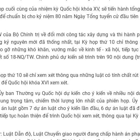
họp cuối cùng của nhiệm kỳ Quốc hội khóa XV, sẽ tiến hành tổng
 để chuẩn bị cho kỷ niệm 80 năm Ngày Tổng tuyển cử đầu tiên
 của Bộ Chính trị về đổi mới công tác xây dựng và thi hành 
ng kỷ nguyên mới đã thống nhất, tại Kỳ họp thứ 10 chỉ thông
o gỡ những khó khăn, vướng mắc về kinh tế - xã hội, tiếp tục
 số 18-NQ/TW. Chính phủ dự kiến sẽ trình trên 90 nội dung (t
ọp thứ 10 sẽ chỉ xem xét thông qua những luật có tính chất rút
ì để Quốc hội khóa XVI xem xét.
 Ủy ban Thường vụ Quốc hội dự kiến cho ý kiến về nhiều nội d
dung trọng tâm, chiếm thời lượng lớn nhất của phiên họp. Ủy
 án luật gồm 7 dự án luật cho ý kiến lần đầu, 6 dự án luật đã 
tiếp tục hoàn thiện để trình Quốc hội xem xét, thông qua tại Kỳ
hư: Luật Dẫn độ, Luật Chuyển giao người đang chấp hành án phạt