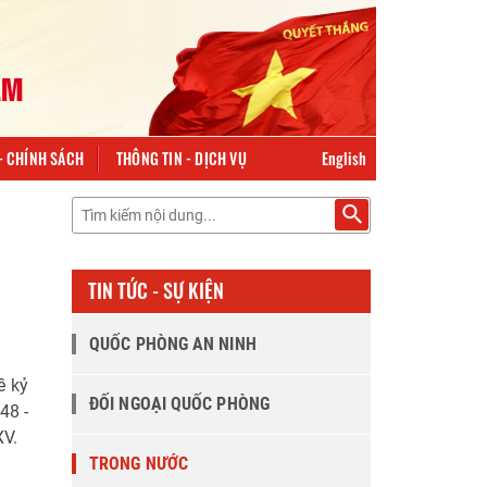
English
- CHÍNH SÁCH
THÔNG TIN - DỊCH VỤ
TIN TỨC - SỰ KIỆN
QUỐC PHÒNG AN NINH
ề kỷ
ĐỐI NGOẠI QUỐC PHÒNG
48 -
XV.
TRONG NƯỚC