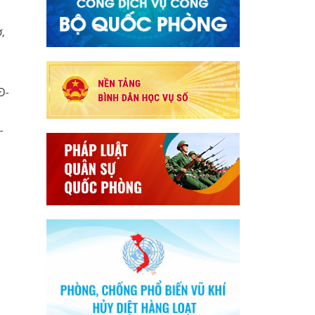
,
Đ-
-