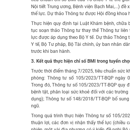
Nội tiết Trung ương, Bệnh viện Bạch Mai,...) đề 
thể lực. Dự thảo Thông tư được Hội đồng khoa 
Thực hiện quy định tại Luật Khám bệnh, chữa b
tục soạn thảo Thông tư thay thế Thông tư liên 
lực được áp dụng theo Bộ Y tế. Dự thảo Thông t
Y tế, Bộ Tư pháp, Bộ Tài chính, ủy ban nhân dâ
trước khi ban hành.
3. Kết quả thực hiện chỉ số BMI trong tuyển ch
Trước thời điểm tháng 7/2025, tiêu chuẩn sức k
phòng: Thông tư số 105/2023/TT-BQP ngày 0
Trong đó, Thông tư số 105/2023/TT-BQP quy đị
bệnh tật, phân loại sức khoẻ đối với các trườn
dụng); Thông tư số 148/2018/TT-BQP bổ sung q
ngũ.
Trong quá trình thực hiện Thông tư số 105/20
thuận lợi, các đơn vị nhận thấy thể lực (chiều
nhiên, một vài địa phương có ý kiến đề nghị Bộ