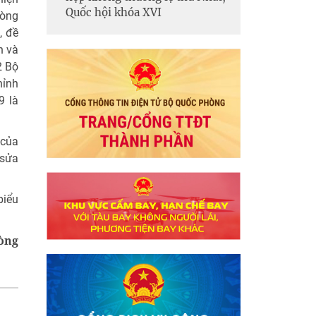
Quốc hội khóa XVI
hòng
, đề
n và
2 Bộ
hỉnh
9 là
 của
 sửa
biểu
òng