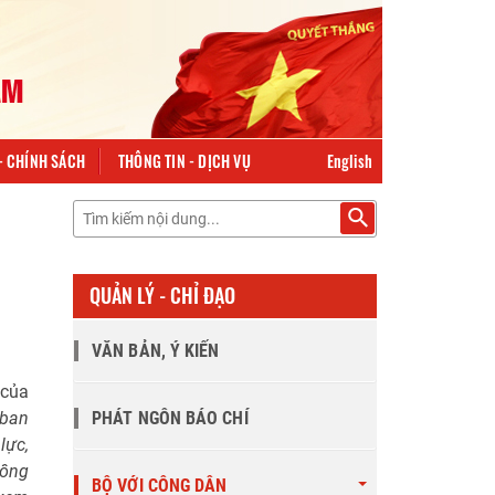
English
- CHÍNH SÁCH
THÔNG TIN - DỊCH VỤ
QUẢN LÝ - CHỈ ĐẠO
VĂN BẢN, Ý KIẾN
 của
 ban
PHÁT NGÔN BÁO CHÍ
lực,
công
BỘ VỚI CÔNG DÂN