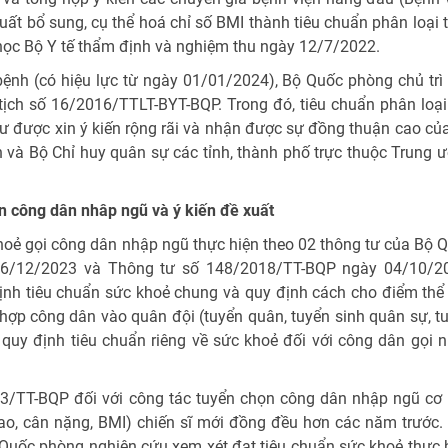
xuất bổ sung, cụ thể hoá chỉ số BMI thành tiêu chuẩn phân loại 
học Bộ Y tế thẩm định và nghiệm thu ngày 12/7/2022.
ệnh (có hiệu lực từ ngày 01/01/2024), Bộ Quốc phòng chủ trì 
tịch số 16/2016/TTLT-BYT-BQP. Trong đó, tiêu chuẩn phân loại
ư được xin ý kiến rộng rãi và nhận được sự đồng thuận cao củ
n và Bộ Chỉ huy quân sự các tỉnh, thành phố trực thuộc Trung 
ọn công dân nhâp ngũ và ý kiến đề xuất
hoẻ gọi công dân nhập ngũ thực hiện theo 02 thông tư của Bộ 
6/12/2023 và Thông tư số 148/2018/TT-BQP ngày 04/10/2
nh tiêu chuẩn sức khoẻ chung và quy định cách cho điểm thể 
g hợp công dân vào quân đội (tuyển quân, tuyển sinh quân sự, t
uy định tiêu chuẩn riêng về sức khoẻ đối với công dân gọi 
23/TT-BQP đối với công tác tuyển chọn công dân nhập ngũ cơ
 cao, cân nặng, BMI) chiến sĩ mới đồng đều hơn các năm trước.
 Quốc phòng nghiên cứu xem xét đạt tiêu chuẩn sức khoẻ thực 