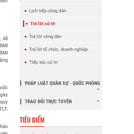
 xem
Lịch tiếp công dân
Trả lời cử tri
Trả lời công dân
, dễ
 BMI
Trả lời tổ chức, doanh nghiệp
 BMI
nặng
Tiếp xúc cử tri
PHÁP LUẬT QUÂN SỰ - QUỐC PHÒNG
Quốc
ngày
TRAO ĐỔI TRỰC TUYẾN
 quy
TLT-
TIÊU ĐIỂM
khảo
viện