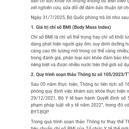
dân có sức khoẻ tốt nhưng không đủ BMI theo 
xét nghiên cứu, sửa đổi để đảm bảo thuận lợi ch
Ngày 31/7/2025, Bộ Quốc phòng trả lời như sau
1. Giá trị chỉ số BMI (Body Mass Index)
Chỉ số BMI là chỉ số thể trọng hay chỉ số khối 
dàng phát hiện người gày ốm, suy dinh dưỡng h
càng cao thì lượng mỡ trong cơ thể càng nhiều;
trong đánh giá, phân loại sức khỏe đảm bảo kho
riêng biệt và được nhiều nước trên thế giới sử 
2. Quy trình soạn thảo Thông tư số 105/2023/
Sau 05 năm thực hiện, Thông tư liên tịch số 
phòng quy định việc khám sức khỏe thực hiện n
29/12/2021, Bộ Y tế ban hành Quyết định số
phạm pháp luật về y tế năm 2022”, trong đó có
BYT-BQP.
Trong quá trình soạn thảo Thông tư thay thế T
tiêu chuẩn chỉ số BMI của Tổ chức Y tế thế giớ