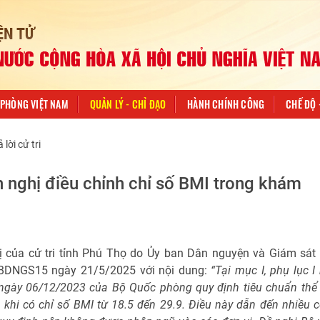
PHÒNG VIỆT NAM
QUẢN LÝ - CHỈ ĐẠO
HÀNH CHÍNH CÔNG
CHẾ ĐỘ 
ả lời cử tri
ến nghị điều chỉnh chỉ số BMI trong khám
ị của cử tri tỉnh Phú Thọ do Ủy ban Dân nguyện và Giám sát
UBDNGS15 ngày 21/5/2025 với nội dung:
“Tại mục I, phụ lục I
gày 06/12/2023 của Bộ Quốc phòng quy định tiêu chuẩn thể 
 khi có chỉ số BMI từ 18.5 đến 29.9. Điều này dẫn đến nhiều 