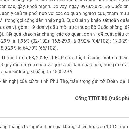
 dân cao, gầy, khoẻ mạnh. Do vậy, ngày 09/3/2025, Bộ Quốc p
Quân y chủ trì phối hợp với các cơ quan nghiên cứu, tham mưu
BMI trong gọi công dân nhập ngũ. Cục Quân y khảo sát toàn quâ
, đơn vị, gồm: 19 đơn vị đầu mối trực thuộc Bộ Quốc phòng, 6
i. Kết quả khảo sát chung, các cơ quan, đơn vị đề xuất điều c
9,9 là 1,96% (02/102); 16,5-29,9 là 3,92% (04/102); 17,0-29,
18,0-29,9 là 64,70% (66/102).
Thông tư số 68/2025/TT-BQP sửa đổi, bổ sung một số điều
 quy định tuyển chọn và gọi công dân nhập ngũ; trong đó đã
 quân sự trong khoảng từ 18.0- 29.9.
iến nghị của cử tri tỉnh Phú Thọ, trân trọng gửi tới Đoàn đại 
Cổng TTĐT Bộ Quốc ph
ấp hằng tháng cho người tham gia kháng chiến hoặc có 10-15 năm