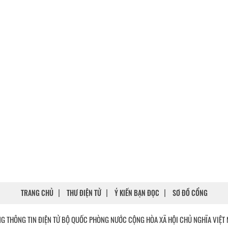
TRANG CHỦ
THƯ ĐIỆN TỬ
Ý KIẾN BẠN ĐỌC
SƠ ĐỒ CỔNG
G THÔNG TIN ĐIỆN TỬ BỘ QUỐC PHÒNG NƯỚC CỘNG HÒA XÃ HỘI CHỦ NGHĨA VIỆT