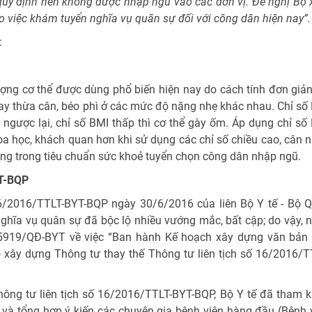
quy định nên không được nhập ngũ vào các đơn vị. Đề nghị Bộ
o việc khám tuyển nghĩa vụ quân sự đối với công dân hiện nay”.
:
lượng cơ thể được dùng phổ biến hiện nay do cách tính đơn giản
ay thừa cân, béo phì ở các mức độ nặng nhẹ khác nhau. Chỉ số
 ngược lại, chỉ số BMI thấp thì cơ thể gày ốm. Áp dụng chỉ số
a học, khách quan hơn khi sử dụng các chỉ số chiều cao, cân 
dụng trong tiêu chuẩn sức khoẻ tuyển chọn công dân nhập ngũ.
TT-BQP
16/2016/TTLT-BYT-BQP ngày 30/6/2016 của liên Bộ Y tế - Bộ 
ghĩa vụ quân sự đã bộc lộ nhiều vướng mắc, bất cập; do vậy, 
 5919/QĐ-BYT về việc “Ban hành Kế hoạch xây dựng văn bản
 xây dựng Thông tư thay thế Thông tư liên tịch số 16/2016/T
hông tư liên tịch số 16/2016/TTLT-BYT-BQP, Bộ Y tế đã tham 
i và tổng hợp ý kiến các chuyên gia bệnh viện hàng đầu (Bệnh 