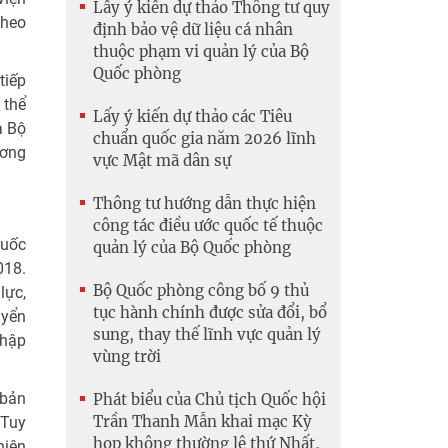
Lấy ý kiến dự thảo Thông tư quy
theo
định bảo vệ dữ liệu cá nhân
thuộc phạm vi quản lý của Bộ
Quốc phòng
tiếp
 thể
Lấy ý kiến dự thảo các Tiêu
a Bộ
chuẩn quốc gia năm 2026 lĩnh
ương
vực Mật mã dân sự
Thông tư hướng dẫn thực hiện
công tác điều ước quốc tế thuộc
Quốc
quản lý của Bộ Quốc phòng
018.
Bộ Quốc phòng công bố 9 thủ
lực,
tục hành chính được sửa đổi, bổ
uyển
sung, thay thế lĩnh vực quản lý
nhập
vùng trời
 bản
Phát biểu của Chủ tịch Quốc hội
Trần Thanh Mẫn khai mạc Kỳ
 Tuy
họp không thường lệ thứ Nhất,
hiện