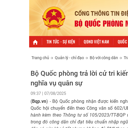
TIN TỨC - SỰ KIỆN
QĐND VIỆT NAM
QUỐC 
Trang chủ
Quản lý - chỉ đạo
Bộ với công dân
Tr
Bộ Quốc phòng trả lời cử tri ki
nghĩa vụ quân sự
09:37 | 07/08/2025
(
Bqp.vn
) - Bộ Quốc phòng nhận được kiến ngh
Quốc hội chuyển đến theo Công văn số 602/
hành kèm theo Thông tư số 105/2023/TT-BQP n
trong đó công dân chỉ đạt tiêu chuẩn nhập ngũ