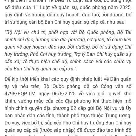
- Tại điểm b khoản 19 Điều 10 Luật sửa đổi, bổ sung một
số điều của 11 Luật về quân sự, quốc phòng năm 2025,
quy định về hướng dẫn quy hoạch, đào tạo, bồi dưỡng, bố
trí sử dụng cán bộ Ban Chỉ huy quân sự cấp xã, như sau:
“Bộ Nội vụ chủ trì, phối hợp với Bộ Quốc phòng, Bộ Tài
chính chỉ đạo, hướng dẫn địa phương, cơ quan, tổ chức liên
quan về quy hoạch, đào tạo, bồi dưỡng, bố trí sử dụng Chỉ
huy trưởng, Phó Chỉ huy trưởng, Trợ lý Ban Chỉ huy quân sự
cấp xã; về thực hiện chế độ, chính sách với các chức vụ
của Ban Chỉ huy quân sự cấp xã.”.
Để kịp thời triển khai các quy định pháp luật về Dân quân
tự vệ nêu trên, Bộ Quốc phòng đã có Công văn số
4798/BQP-TM ngày 06/8/2025 về việc giải quyết khó
khăn, vướng mắc của các địa phương khi thực hiện mô
hình chính quyền địa phương 02 cấp gửi Bộ Nội vụ và Ủy
ban nhân dân các tỉnh, thành phố trực thuộc Trung ương.
Do vậy, việc bố trí, sắp xếp Phó Chỉ huy trưởng Ban Chỉ huy
quân sự cấp xã (trước sáp nhập) đã được đào tạo trình độ