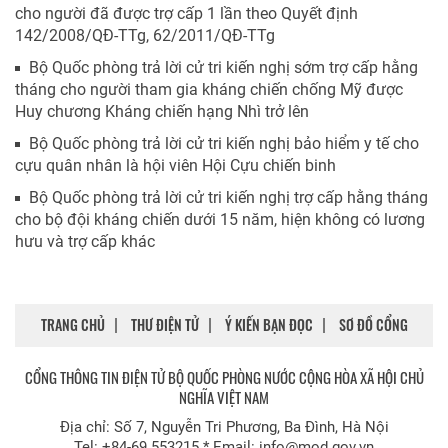
cho người đã được trợ cấp 1 lần theo Quyết định
142/2008/QĐ-TTg, 62/2011/QĐ-TTg
Bộ Quốc phòng trả lời cử tri kiến nghị sớm trợ cấp hằng
tháng cho người tham gia kháng chiến chống Mỹ được
Huy chương Kháng chiến hạng Nhì trở lên
Bộ Quốc phòng trả lời cử tri kiến nghị bảo hiểm y tế cho
cựu quân nhân là hội viên Hội Cựu chiến binh
Bộ Quốc phòng trả lời cử tri kiến nghị trợ cấp hằng tháng
cho bộ đội kháng chiến dưới 15 năm, hiện không có lương
hưu và trợ cấp khác
TRANG CHỦ
THƯ ĐIỆN TỬ
Ý KIẾN BẠN ĐỌC
SƠ ĐỒ CỔNG
CỔNG THÔNG TIN ĐIỆN TỬ BỘ QUỐC PHÒNG NƯỚC CỘNG HÒA XÃ HỘI CHỦ
NGHĨA VIỆT NAM
Địa chỉ: Số 7, Nguyễn Tri Phương, Ba Đình, Hà Nội
Tel: +84-69.553215 * Email: info@mod.gov.vn