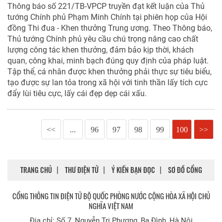
Thông báo số 221/TB-VPCP truyền đạt kết luận của Thủ
tướng Chính phủ Phạm Minh Chính tại phiên họp của Hội
đồng Thi đua - Khen thưởng Trung ương. Theo Thông báo,
Thủ tướng Chính phủ yêu cầu chú trọng nâng cao chất
lượng công tác khen thưởng, đảm bảo kịp thời, khách
quan, công khai, minh bạch đúng quy định của pháp luật.
Tập thể, cá nhân được khen thưởng phải thực sự tiêu biểu,
tạo được sự lan tỏa trong xã hội với tinh thần lấy tích cực
đẩy lùi tiêu cực, lấy cái đẹp dẹp cái xấu.
<<
...
96
97
98
99
100
>>
TRANG CHỦ
THƯ ĐIỆN TỬ
Ý KIẾN BẠN ĐỌC
SƠ ĐỒ CỔNG
CỔNG THÔNG TIN ĐIỆN TỬ BỘ QUỐC PHÒNG NƯỚC CỘNG HÒA XÃ HỘI CHỦ
NGHĨA VIỆT NAM
Địa chỉ: Số 7, Nguyễn Tri Phương, Ba Đình, Hà Nội