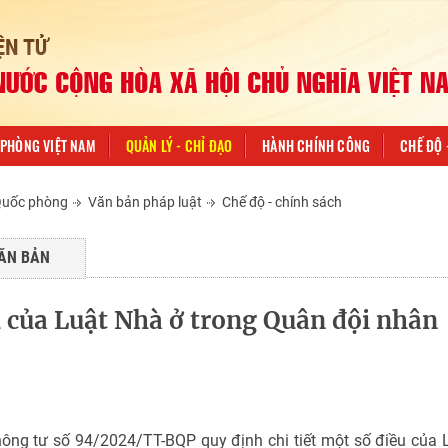
PHÒNG VIỆT NAM
QUẢN LÝ - CHỈ ĐẠO
HÀNH CHÍNH CÔNG
CHẾ ĐỘ 
 Quốc phòng
Văn bản pháp luật
Chế độ - chính sách
ĂN BẢN
u của Luật Nhà ở trong Quân đội nhân
ng tư số 94/2024/TT-BQP quy định chi tiết một số điều của 