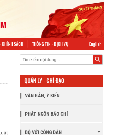
English
- CHÍNH SÁCH
THÔNG TIN - DỊCH VỤ
QUẢN LÝ - CHỈ ĐẠO
VĂN BẢN, Ý KIẾN
PHÁT NGÔN BÁO CHÍ
BỘ VỚI CÔNG DÂN
Luật